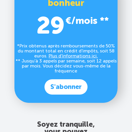
bonheur
29
€/mois **
*Prix obtenus après remboursements de 50%
du montant total en crédit d'impôts, soit 58
euros.
Plus d'informations ici.
** Jusqu'à 3 appels par semaine, soit 12 appels
par mois. Vous décidez vous-même de la
fréquence
S'abonner
Soyez tranquille,
vous pouvez