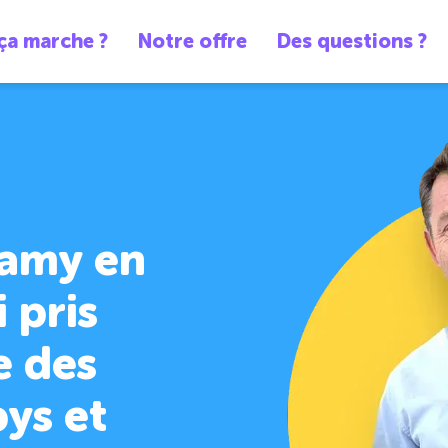
a marche ?
Notre offre
Des questions ?
Mamy en
 pris
e des
pys et