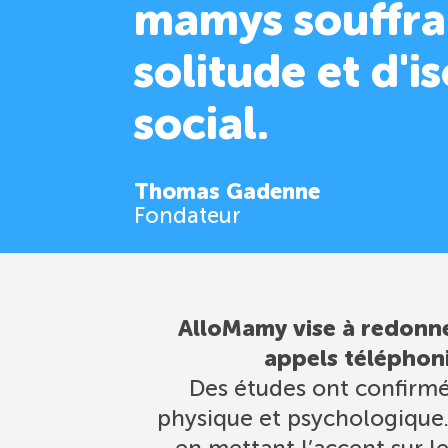
mamys souffra
solitude et d'
social.
Thomas Gadenne
Fondateur
AlloMamy vise à redonne
appels téléphoni
Des études ont confirmé 
physique et psychologique. 
en mettant l’accent sur le