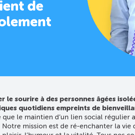
ient de
isolement
r le sourire à des personnes âgées isolé
ques quotidiens empreints de bienveill
que le maintien d’un lien social régulier 
Notre mission est de ré-enchanter la vie d
 plaisir, l’humour et la vitalité. Tous nos c