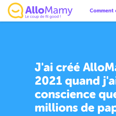
Comment ç
J'ai créé Allo
2021 quand j'ai
conscience qu
millions de pa