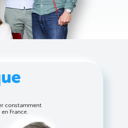
que
:
orer constamment
 en France.