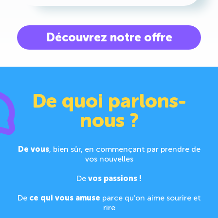
Découvrez notre offre
De quoi parlons-
nous ?
De vous
, bien sûr, en commençant par prendre de
vos nouvelles
De
vos passions !
De
ce qui vous amuse
parce qu’on aime sourire et
rire